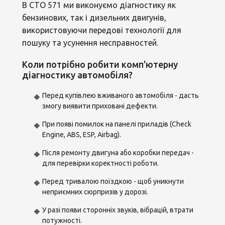
В СТО 571 ми виконуємо діагностику як
бензинових, так і дизельних двигунів,
використовуючи передові технології для
пошуку та усунення несправностей.
Коли потрібно робити комп'ютерну
діагностику автомобіля?
🔸
Перед купівлею вживаного автомобіля - дасть
змогу виявити приховані дефекти.
🔸
При появі помилок на панелі приладів (Check
Engine, ABS, ESP, Airbag).
🔸
Після ремонту двигуна або коробки передач -
для перевірки коректності роботи.
🔸
Перед тривалою поїздкою - щоб уникнути
неприємних сюрпризів у дорозі.
🔸
У разі появи сторонніх звуків, вібрацій, втрати
потужності.