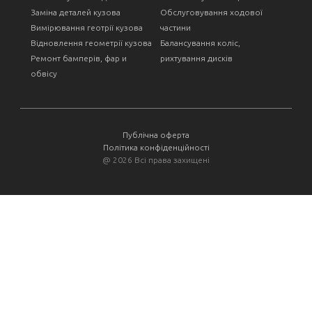
Заміна деталей кузова
Обслуговування ходової
Вимірювання геотрії кузова
частини
Відновлення геометрії кузова
Балансування коліс,
Ремонт бамперів, фар и
рихтування дисків
обвісу
Публічна оферта
Політика конфіденційності
@
2026 Всі права захищені