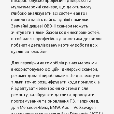
використовуємо професійні дилерські та
мультимарочні сканери, що дають змогу
глибоко аналізувати всі системи авто і
виявляти навіть найскладніші помилки.
Звичайні дешеві OBD-II сканери можуть
зчитувати тільки базові коди несправностей,
в той час як професійна діагностика дозволяє
побачити деталізовану картину роботи всіх
вузлів автомобіля.
Для перевірки автомобілів різних марок ми
використовуємо офіційні дилерські сканери,
рекомендовані виробниками. Це дає змогу не
тільки точно розшифрувати коди помилок, а
й адаптувати електронні системи після
ремонту, калібрувати датчики, проводити
програмування та оновлення ПЗ. Наприклад,
для Mercedes-Benz, BMW, Audi і Volkswagen
застосовуються системи Star Diagnosis, VCDS і