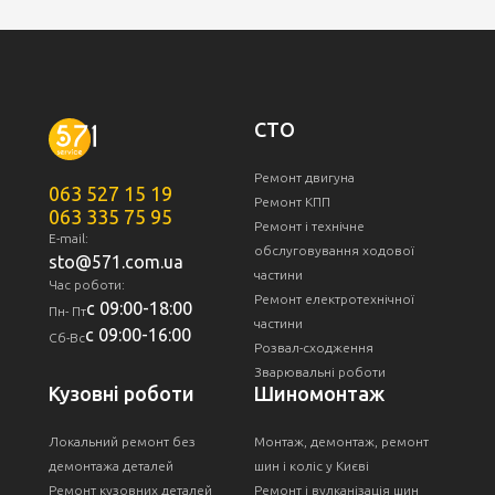
СТО
Ремонт двигуна
063 527 15 19
Ремонт КПП
063 335 75 95
Ремонт і технічне
E-mail:
обслуговування ходової
sto@571.com.ua
частини
Час роботи:
Ремонт електротехнічної
с 09:00-18:00
Пн- Пт
частини
с 09:00-16:00
Сб-Вс
Розвал-сходження
Зварювальні роботи
Кузовні роботи
Шиномонтаж
Локальний ремонт без
Монтаж, демонтаж, ремонт
демонтажа деталей
шин і коліс у Києві
Ремонт кузовних деталей
Ремонт і вулканізація шин