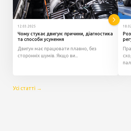
12.03.2025
18.0
Чому стукає двигун: причини, діагностика
Роз
та способи усунення
рег
Двигун має працювати плавно, без
Пра
сторонніх шумів. Якщо ви...
схо
пал
Усі статті
→