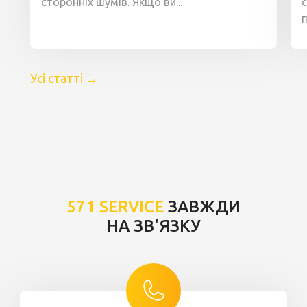
сторонніх шумів. Якщо ви...
п
Усі статті
→
571 SERVICE
ЗАВЖДИ
НА ЗВ'ЯЗКУ