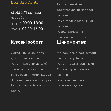
063 335 75 95
Ремонт і технічне
E-mail:
обслуговування ходової
sto@571.com.ua
частини
Час роботи:
Ремонт електротехнічної
с 09:00-18:00
Пн- Пт
частини
с 09:00-16:00
Сб-Вс
Розвал-сходження
Зварювальні роботи
Кузовні роботи
Шиномонтаж
Локальний ремонт без
Монтаж, демонтаж, ремонт
демонтажа деталей
шин і коліс у Києві
Ремонт кузовних деталей
Ремонт і вулканізація шин
Заміна деталей кузова
Обслуговування ходової
Вимірювання геотрії кузова
частини
Відновлення геометрії кузова
Балансування коліс,
Ремонт бамперів, фар и
рихтування дисків
обвісу