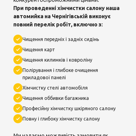
При проведенні хімчистки салону наша
автомийка на Чернігівській виконує
повний перелік робіт, включно з:
Чищення передніх і задніх сидінь
Чищення карт
Чищення килимків і ковроліну
Полірування і глибоке очищення
приладової панелі
Хімчистку стелі автомобіля
Чищення оббивки багажника
Професійну хімчистку шкіряного салону
Повну і глибоку хімчистку салону
Ми надаємо можливість замовити як