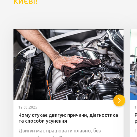
КИЄВІ!
12.03.2025
1
Чому стукає двигун: причини, діагностика
та способи усунення
Двигун має працювати плавно, без