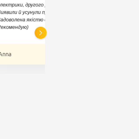
лектрики, другого разу з ходової.
иявили й усунули причину несправності.
адоволена якістю обслуговування.
Рекомендую)
Anna
(5.0)
Антон