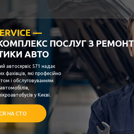
SERVICE —
КОМПЛЕКС ПОСЛУГ З РЕМОНТ
ТИКИ АВТО
ий автосервіс 571 надає
х фахівців, які професійно
том і обслуговуванням
 автомобілів,
ікроавтобусів у Києві.
СЯ НА СТО