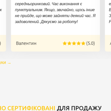
середньоринковий. Час виконання є
е
к
пунктуальним. Якщо, звичайно, щось інше
В
не прийде, що може зайняти деякий час. Я
З
задоволений. Дякуємо за роботу!
)
Валентин
(5.0)
уки
→
НО СЕРТИФІКОВАНІ
ДЛЯ ПРОДАЖУ