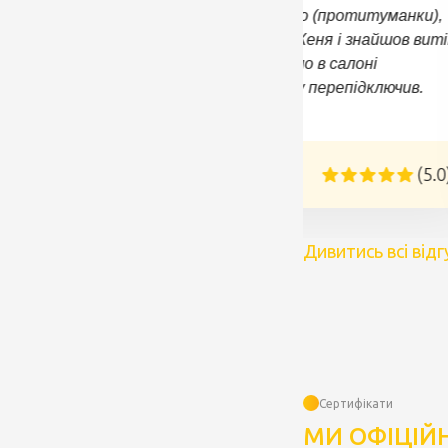
Провели в салон світло (протитуманки),
відмінний електрик - Женя і знайшов виті
електроенергії, і світло в салоні
полагодив, і магнітолу перепідключив.
Зробили все швидко.
Євгеній
(5.0
Дивитись всі відг
Сертифікати
МИ ОФІЦІЙ