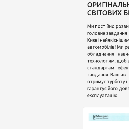
ОРИГІНАЛЬН
СВІТОВИХ Б
Ми постійно розв
головне завдання -
Києві найякісніши
автомобілів! Ми 
обладнання і навч
технологіям, щоб 
стандартам і ефек
завдання. Ваш авт
отримує турботу і 
гарантує його довг
експлуатацію.