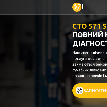
СТО 571 
ПОВНИЙ 
ДІАГНОС
Наш спеціалізован
послуги досвідчени
займаються ремон
сучасних легкових
позашляховиків і м
ЗАПИСАТИ