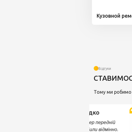
Кузовной рем
Відгуки
СТАВИМОС
Тому ми робимо 
Зробили все швидко
Заїжджав на сто, бампер передній
відреставрували і зробили відмінно.