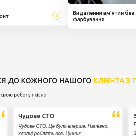
Видалення вм'ятин без
онт
фарбування
Я ДО КОЖНОГО НАШОГО
КЛІЄНТА З
свою роботу якісно.
Чудове СТО
Чудове СТО. Це було вперше. Напевно,
хлопці роблять все. Цінник
З