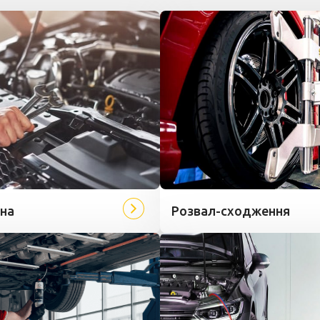
на
Розвал-сходження