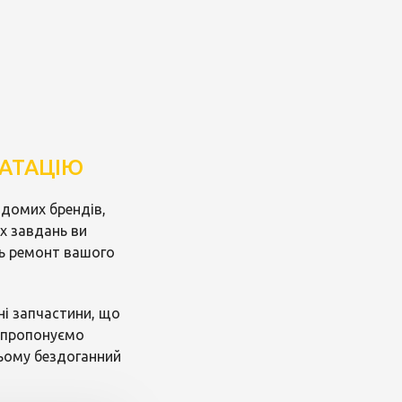
УАТАЦІЮ
ідомих брендів,
х завдань ви
ть ремонт вашого
ні запчастини, що
у пропонуємо
 цьому бездоганний