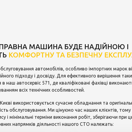
СПРАВНА МАШИНА БУДЕ НАДІЙНОЮ І
ТЬ
КОМФОРТНУ ТА БЕЗПЕЧНУ ЕКСПЛ
 обслуговування автомобілів, особливо імпортних марок в
йного підходу і досвіду. Для ефективного вирішення таки
 в наш автосервіс 571, де кваліфіковані фахівці виконаю
уванням всіх технічних особливостей.
в Києві використовується сучасне обладнання та оригіналь
кість обслуговування. Ми цінуємо час наших клієнтів, том
ису і мінімальні терміни виконання робіт, зберігаючи при
овних напрямків діяльності нашого СТО належать: