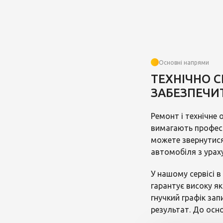
Основні напрями
ТЕХНІЧНО 
ЗАБЕЗПЕЧИ
Ремонт і технічне
вимагають професі
можете звернутися
автомобіля з урах
У нашому сервісі 
гарантує високу я
гнучкий графік зап
результат. До осн