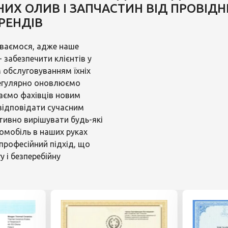
ИХ ОЛИВ І ЗАПЧАСТИН ВІД ПРОВІД
РЕНДІВ
иваємося, адже наше
 забезпечити клієнтів у
м обслуговуванням їхніх
регулярно оновлюємо
аємо фахівців новим
відповідати сучасним
тивно вирішувати будь-які
омобіль в наших руках
професійний підхід, що
у і безперебійну