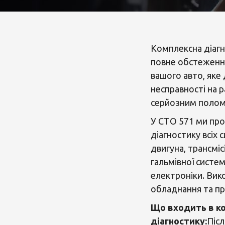
Комплексна діагн
повне обстеження
вашого авто, яке
несправності на р
серйозним полом
У СТО 571 ми пр
діагностику всіх 
двигуна, трансмісі
гальмівної систем
електроніки. Вик
обладнання та пр
Що входить в к
діагностику:
Післ