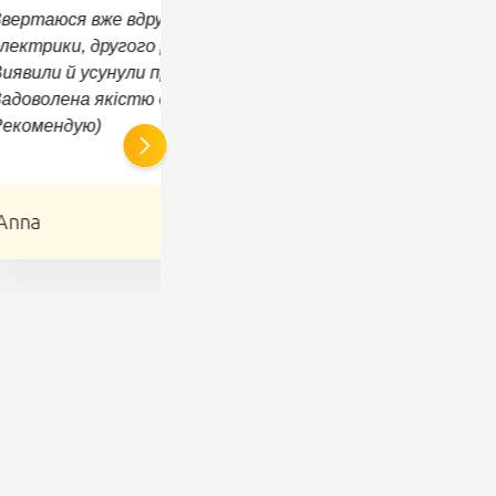
вертаюся вже вдруге. Першого разу з
якісно. Р
лектрики, другого разу з ходової.
иявили й усунули причину несправності.
адоволена якістю обслуговування.
Рекомендую)
Anna
(5.0)
Антон