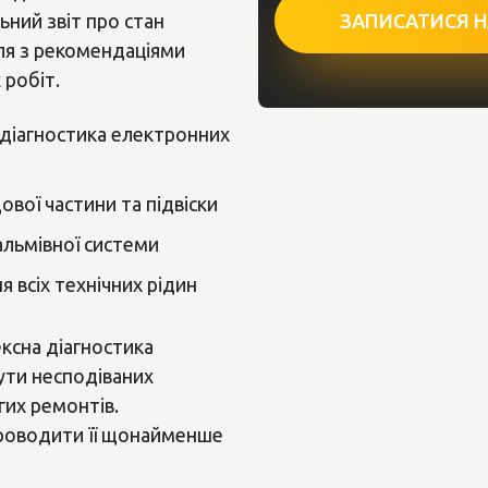
ЗАПИСАТИСЯ НА
ний звіт про стан
ля з рекомендаціями
робіт.
діагностика електронних
ової частини та підвіски
альмівної системи
я всіх технічних рідин
ксна діагностика
ути несподіваних
их ремонтів.
оводити її щонайменше