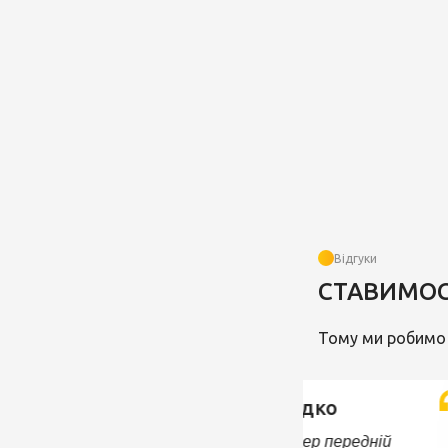
Відгуки
СТАВИМОС
Тому ми робимо 
Зробили все швидко
Заїжджав на сто, бампер передній