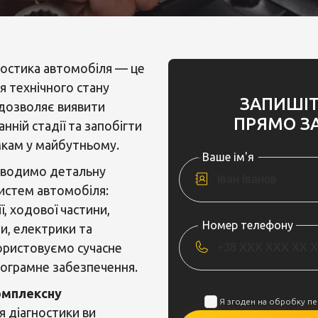
остика автомобіля — це
 технічного стану
ЗАПИШІ
 дозволяє виявити
ПРЯМО ЗА
анній стадії та запобігти
кам у майбутньому.
Ваше ім'я
оводимо детальну
систем автомобіля:
ї, ходової частини,
Номер телефону
и, електрики та
ористовуємо сучасне
ограмне забезпечення.
омплексну
Я згоден на обробку п
я діагностики ви