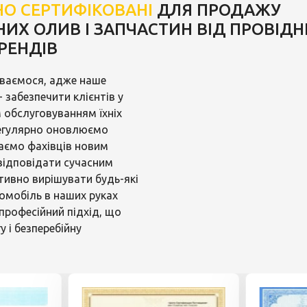
НО СЕРТИФІКОВАНІ
ДЛЯ ПРОДАЖУ
ИХ ОЛИВ І ЗАПЧАСТИН ВІД ПРОВІД
РЕНДІВ
иваємося, адже наше
 забезпечити клієнтів у
м обслуговуванням їхніх
регулярно оновлюємо
аємо фахівців новим
відповідати сучасним
тивно вирішувати будь-які
омобіль в наших руках
професійний підхід, що
у і безперебійну