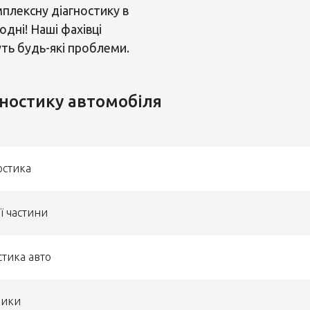
мплексну діагностику в
дні! Наші фахівці
уть будь-які проблеми.
гностику автомобіля
остика
ї частини
стика авто
рики