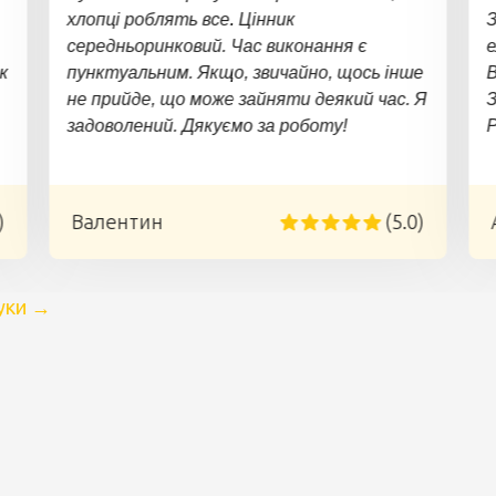
хлопці роблять все. Цінник
З
середньоринковий. Час виконання є
е
к
пунктуальним. Якщо, звичайно, щось інше
В
не прийде, що може зайняти деякий час. Я
З
задоволений. Дякуємо за роботу!
)
Валентин
(5.0)
уки
→