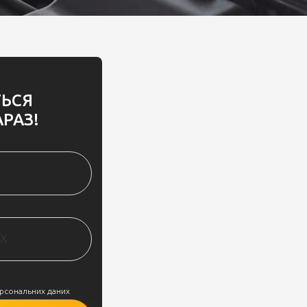
ТЬСЯ
РАЗ!
ерсональних даних