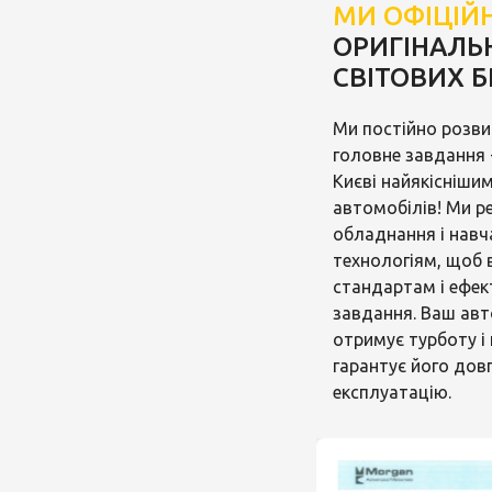
МИ ОФІЦІЙ
ОРИГІНАЛЬН
СВІТОВИХ Б
Ми постійно розв
головне завдання -
Києві найякісніши
автомобілів! Ми 
обладнання і навч
технологіям, щоб 
стандартам і ефек
завдання. Ваш авт
отримує турботу і 
гарантує його довг
експлуатацію.