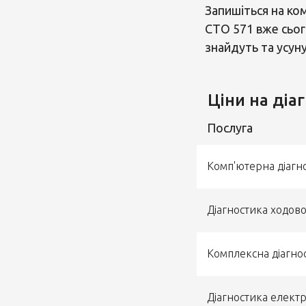
Запишіться на ко
СТО 571 вже сього
знайдуть та усун
Ціни на діа
Послуга
Комп'ютерна діагн
Діагностика ходово
Комплексна діагно
Діагностика елект