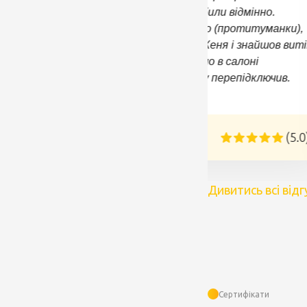
відреставрували і зробили відмінно.
Провели в салон світло (протитуманки),
відмінний електрик - Женя і знайшов виті
електроенергії, і світло в салоні
полагодив, і магнітолу перепідключив.
Зробили все швидко.
Євгеній
(5.0
Дивитись всі відг
Сертифікати