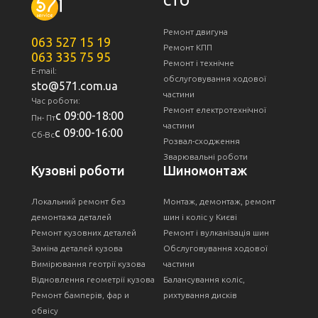
СТО
Ремонт двигуна
063 527 15 19
Ремонт КПП
063 335 75 95
Ремонт і технічне
E-mail:
обслуговування ходової
sto@571.com.ua
частини
Час роботи:
Ремонт електротехнічної
с 09:00-18:00
Пн- Пт
частини
с 09:00-16:00
Сб-Вс
Розвал-сходження
Зварювальні роботи
Кузовні роботи
Шиномонтаж
Локальний ремонт без
Монтаж, демонтаж, ремонт
демонтажа деталей
шин і коліс у Києві
Ремонт кузовних деталей
Ремонт і вулканізація шин
Заміна деталей кузова
Обслуговування ходової
Вимірювання геотрії кузова
частини
Відновлення геометрії кузова
Балансування коліс,
Ремонт бамперів, фар и
рихтування дисків
обвісу