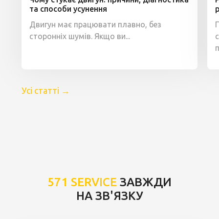
та способи усунення
Двигун має працювати плавно, без
сторонніх шумів. Якщо ви...
п
Усі статті
→
571 SERVICE
ЗАВЖДИ
НА ЗВ'ЯЗКУ