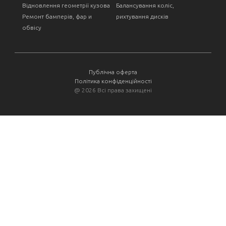
Відновлення геометрії кузова
Балансування коліс,
Ремонт бамперів, фар и
рихтування дисків
обвісу
Публічна оферта
Політика конфіденційності
@
2026 Всі права захищені