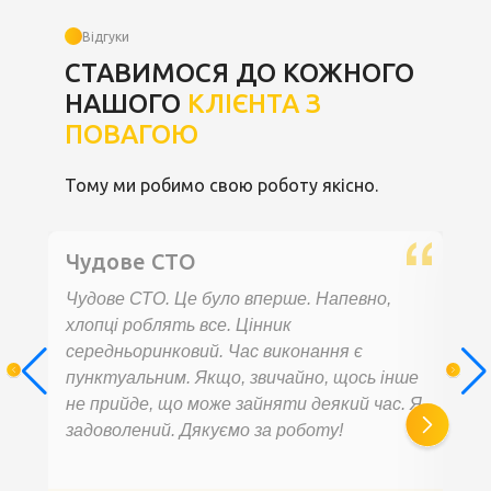
Відгуки
СТАВИМОСЯ ДО КОЖНОГО
НАШОГО
КЛІЄНТА З
ПОВАГОЮ
Тому ми робимо свою роботу якісно.
Чудове СТО
За
об
Чудове СТО. Це було вперше. Напевно,
хлопці роблять все. Цінник
Зве
середньоринковий. Час виконання є
еле
пунктуальним. Якщо, звичайно, щось інше
й у
не прийде, що може зайняти деякий час. Я
Зад
задоволений. Дякуємо за роботу!
Рек