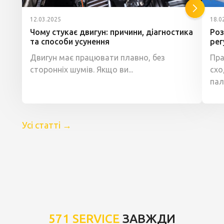
12.03.2025
18.0
Чому стукає двигун: причини, діагностика
Роз
та способи усунення
рег
Двигун має працювати плавно, без
Пра
сторонніх шумів. Якщо ви...
схо
пал
Усі статті
→
571 SERVICE
ЗАВЖДИ