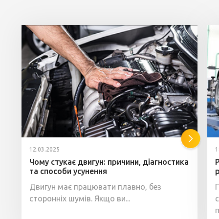
12.03.2025
1
Чому стукає двигун: причини, діагностика
та способи усунення
Двигун має працювати плавно, без
сторонніх шумів. Якщо ви...
п