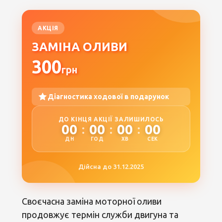
АКЦІЯ
ЗАМІНА ОЛИВИ
300
грн
Діагностика ходової в подарунок
ДО КІНЦЯ АКЦІЇ ЗАЛИШИЛОСЬ
00
00
00
00
:
:
:
ДН
ГОД
ХВ
СЕК
Дійсна до 31.12.2025
Своєчасна заміна моторної оливи
продовжує термін служби двигуна та