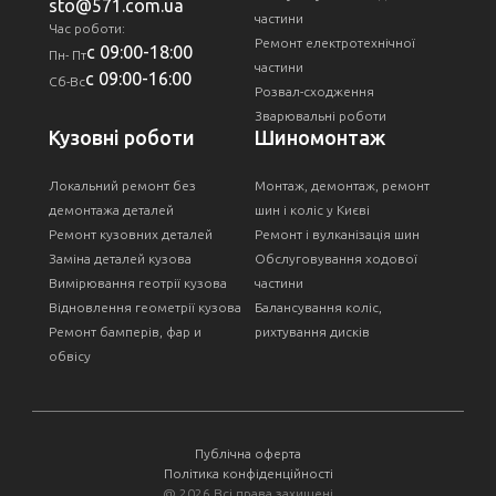
sto@571.com.ua
частини
Час роботи:
Ремонт електротехнічної
с 09:00-18:00
Пн- Пт
частини
с 09:00-16:00
Сб-Вс
Розвал-сходження
Зварювальні роботи
Кузовні роботи
Шиномонтаж
Локальний ремонт без
Монтаж, демонтаж, ремонт
демонтажа деталей
шин і коліс у Києві
Ремонт кузовних деталей
Ремонт і вулканізація шин
Заміна деталей кузова
Обслуговування ходової
Вимірювання геотрії кузова
частини
Відновлення геометрії кузова
Балансування коліс,
Ремонт бамперів, фар и
рихтування дисків
обвісу
Публічна оферта
Політика конфіденційності
@
2026 Всі права захищені