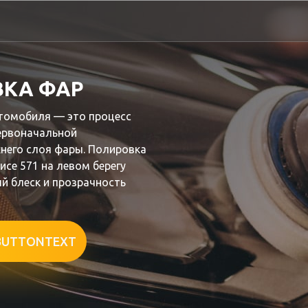
КА ФАР
томобиля — это процесс
ервоначальной
него слоя фары. Полировка
исе 571 на левом берегу
й блеск и прозрачность
BUTTONTEXT