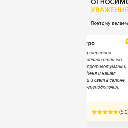
ОТНОСИМ
УВАЖЕНИ
Поэтому делаем 
Сделали все быстро
Заезжал на сто, бампер передний
отреставрировали и сделали отлично.
Провели в салон свет (противотуманки),
отличный электрик - Женя и нашел
утечку электроэнергии и свет в салоне
починил и магнитолу переподключил.
Сделали все быстро.
Евгений
(5.0