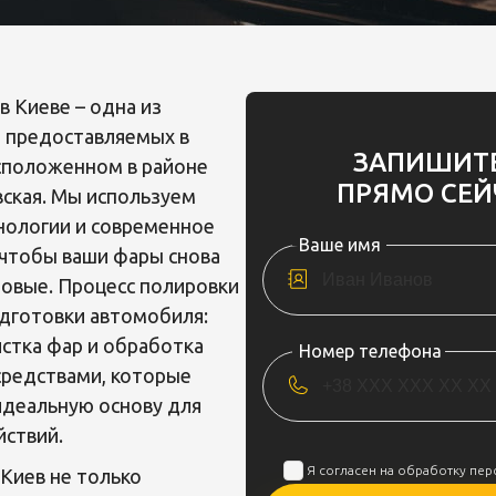
в Киеве – одна из
, предоставляемых в
ЗАПИШИТ
асположенном в районе
ПРЯМО СЕЙ
ская. Мы используем
нологии и современное
Ваше имя
чтобы ваши фары снова
новые. Процесс полировки
одготовки автомобиля:
стка фар и обработка
Номер телефона
средствами, которые
идеальную основу для
ствий.
Я согласен на обработку пе
Киев не только