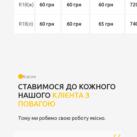
R18(ж)
60 грн
60 грн
60 грн
72
R18(л)
60 грн
60 грн
65 грн
74
Відгуки
СТАВИМОСЯ ДО КОЖНОГО
НАШОГО
КЛІЄНТА З
ПОВАГОЮ
Тому ми робимо свою роботу якісно.