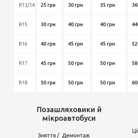
R13/14
25 грн
30 грн
35 грн
36
R15
30 грн
40 грн
40 грн
44
R16
40 грн
45 грн
45 грн
52
R17
45 грн
50 грн
50 грн
58
R18
50 грн
50 грн
50 грн
60
Позашляховики й
мікроавтобуси
Ці
Зняття /
Демонтаж