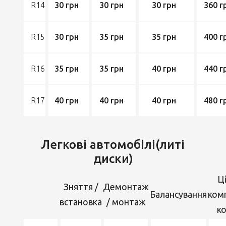
R14
30 грн
30 грн
30 грн
360 г
R15
30 грн
35 грн
35 грн
400 г
R16
35 грн
35 грн
40 грн
440 г
R17
40 грн
40 грн
40 грн
480 г
Легкові автомобілі(литі
диски)
Ці
Зняття /
Демонтаж
Балансування
ком
встановка
/ монтаж
ко