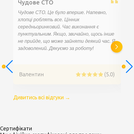
Чудове СТО
За
об
Чудове СТО. Це було вперше. Напевно,
хлопці роблять все. Цінник
Зве
середньоринковий. Час виконання є
еле
пунктуальним. Якщо, звичайно, щось інше
й у
не прийде, що може зайняти деякий час. Я
Зад
задоволений. Дякуємо за роботу!
Рек
Валентин
(5.0)
An
Дивитись всі відгуки
→
Сертифікати