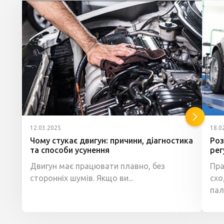
12.03.2025
18.0
Чому стукає двигун: причини, діагностика
Роз
та способи усунення
рег
Двигун має працювати плавно, без
Пра
сторонніх шумів. Якщо ви...
схо
пал