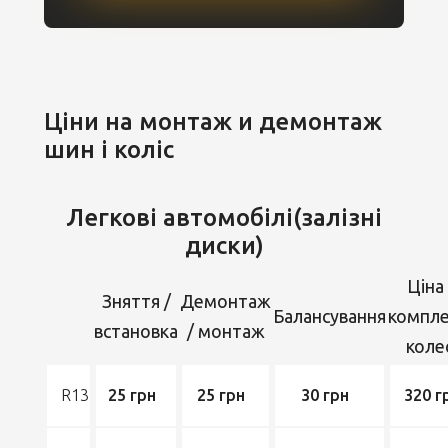
Ціни на монтаж и демонтаж
шин і коліс
Легкові автомобілі(залізні
диски)
Ціна
Зняття /
Демонтаж
Балансування
компле
встановка
/ монтаж
коле
R13
25 грн
25 грн
30 грн
320 г