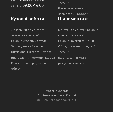
частини
с 09:00-16:00
Сб-Вс
Розвал-сходження
Зварювальні роботи
Кузовні роботи
Шиномонтаж
Локальний ремонт без
Монтаж, демонтаж, ремонт
демонтажа деталей
шин і коліс у Києві
Ремонт кузовних деталей
Ремонт і вулканізація шин
Заміна деталей кузова
Обслуговування ходової
Вимірювання геотрії кузова
частини
Відновлення геометрії кузова
Балансування коліс,
Ремонт бамперів, фар и
рихтування дисків
обвісу
Публічна оферта
Політика конфіденційності
@
2026 Всі права захищені