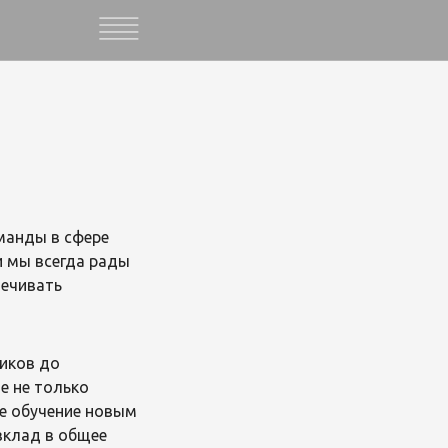
манды в сфере
и мы всегда рады
печивать
иков до
е не только
ое обучение новым
вклад в общее