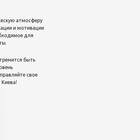
жескую атмосферу
кации и мотивации
обходимое для
ты.
стремится быть
овень
тправляйте свое
 Киева!