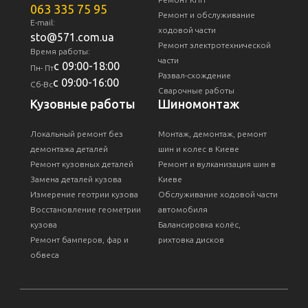
063 335 75 95
Ремонт и обслуживание
E-mail:
ходовой части
sto@571.com.ua
Ремонт электротехнической
Время работы:
части
с 09:00-18:00
Пн- Пт
Развал-схождение
с 09:00-16:00
Сб-Вс
Сварочные работы
Кузовные работы
Шиномонтаж
Локальный ремонт без
Монтаж, демонтаж, ремонт
демонтажа деталей
шин и колес в Киеве
Ремонт кузовных деталей
Ремонт и вулканизация шин в
Замена деталей кузова
Киеве
Измерение геотрии кузова
Обслуживание ходовой части
Восстановление геометрии
автомобиля
кузова
Балансировка колёс,
Ремонт бамперов, фар и
рихтовка дисков
обвеса