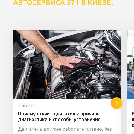
АВТОСЕРВИСА 571 В КИЕВЕ!
12.03.2025
1
Почему стучит двигатель: причины,
диагностика и способы устранения
Двигатель должен работать плавно, без